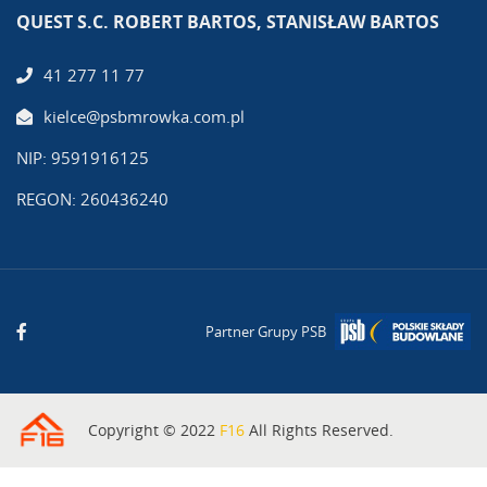
QUEST S.C. ROBERT BARTOS, STANISŁAW BARTOS
41 277 11 77
kielce@psbmrowka.com.pl
NIP: 9591916125
REGON: 260436240
Partner Grupy PSB
Copyright © 2022
F16
All Rights Reserved.