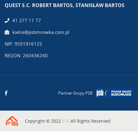
QUEST S.C. ROBERT BARTOS, STANISŁAW BARTOS
41 277 11 77
kielce@psbmrowka.com.pl
NIP: 9591916125
REGON: 260436240
Partner Grupy PSB
Copyright © 2022
F16
All Rights Reserved.