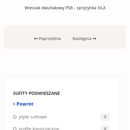
Wieszak dwuhakowy PSB - sprężynka SILA
Poprzednia
Następna
SUFITY PODWIESZANE
Powrót
płytki sufitowe
0
profile konstrukcyjne
0